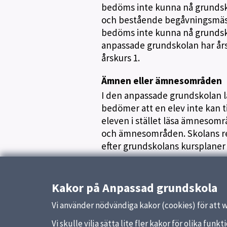
bedöms inte kunna nå grundsk
och bestående begåvningsmäss
bedöms inte kunna nå grundsk
anpassade grundskolan har årsk
årskurs 1.
Ämnen eller ämnesområden
I den anpassade grundskolan
bedömer att en elev inte kan ti
eleven i stället läsa ämnesomr
och ämnesområden. Skolans rek
efter grundskolans kursplaner 
Uppdaterad:
25 juni 2023
Kakor på Anpassad grundskola
Vi använder nödvändiga kakor (cookies) för att 
Vi skulle vilja sätta lite fler kakor för olika fu