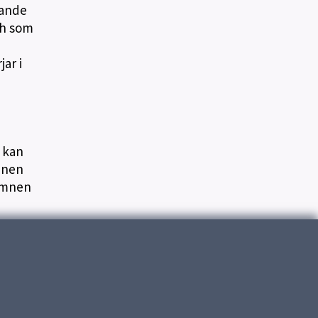
dande
ch som
n
ar i
, kan
mnen
 ämnen