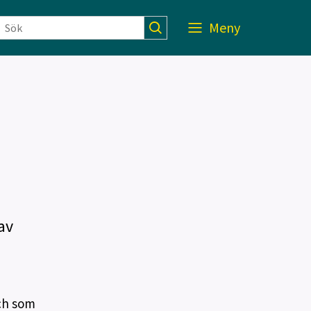
Meny
av
och som