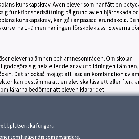
olans kunskapskrav. Även elever som har fått en bety
ig funktionsnedsättning på grund av en hjärnskada o
olans kunskapskrav, kan gå i anpassad grundskola. De
urserna 1–9 men har ingen förskoleklass. Eleverna börj
 läser eleverna ämnen och ämnesområden. Om skolan
llgodogöra sig hela eller delar av utbildningen i ämnen
åden. Det är också möjligt att läsa en kombination av ä
tor kan bestämma att en elev ska läsa ett eller flera
om lärarna bedömer att eleven klarar det.
webbplatsen ska fungera.
nktioner som hjälper dig som användare.